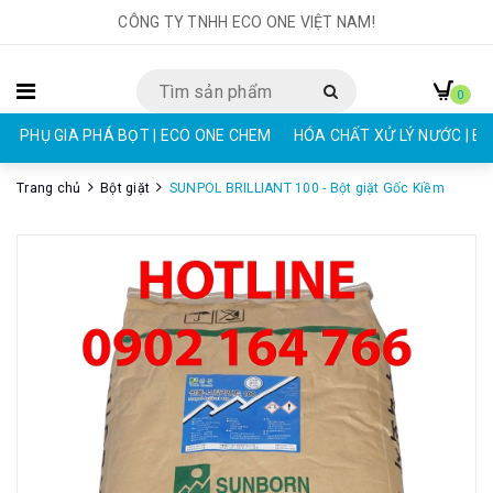
CÔNG TY TNHH ECO ONE VIỆT NAM!
0
PHỤ GIA PHÁ BỌT | ECO ONE CHEM
HÓA CHẤT XỬ LÝ NƯỚC | E
Trang chủ
Bột giặt
SUNPOL BRILLIANT 100 - Bột giặt Gốc Kiềm