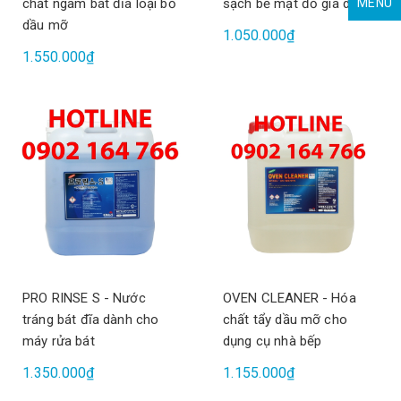
chất ngâm bát đĩa loại bỏ
sạch bề mặt đồ gia dụng
MENU
dầu mỡ
1.050.000₫
1.550.000₫
PRO RINSE S - Nước
OVEN CLEANER - Hóa
tráng bát đĩa dành cho
chất tẩy dầu mỡ cho
máy rửa bát
dụng cụ nhà bếp
1.350.000₫
1.155.000₫