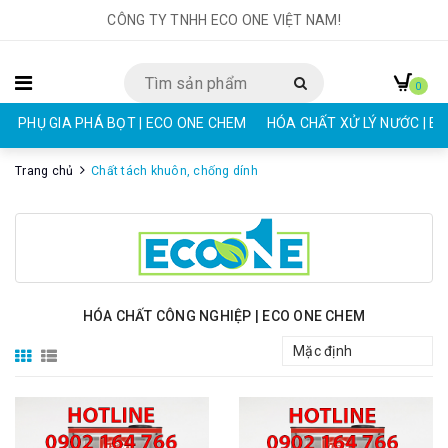
CÔNG TY TNHH ECO ONE VIỆT NAM!
0
PHỤ GIA PHÁ BỌT | ECO ONE CHEM
HÓA CHẤT XỬ LÝ NƯỚC | E
Trang chủ
Chất tách khuôn, chống dính
HÓA CHẤT CÔNG NGHIỆP | ECO ONE CHEM
Mặc định