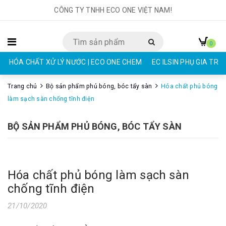
CÔNG TY TNHH ECO ONE VIỆT NAM!
0
HÓA CHẤT XỬ LÝ NƯỚC | ECO ONE CHEM
EC ILSIN PHỤ GIA TR
Trang chủ
Bộ sản phẩm phủ bóng, bóc tẩy sàn
Hóa chất phủ bóng
làm sạch sàn chống tĩnh điện
BỘ SẢN PHẨM PHỦ BÓNG, BÓC TẨY SÀN
Hóa chất phủ bóng làm sạch sàn
chống tĩnh điện
21/10/2020