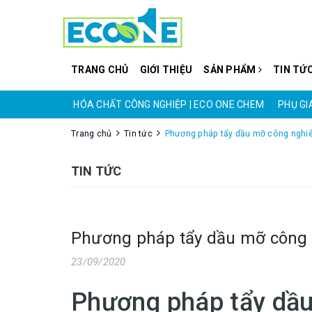
TRANG CHỦ
GIỚI THIỆU
SẢN PHẨM
TIN TỨ
CO ONE CHEM
PHỤ GIA PHÁ BỌT | ECO ONE CHEM
HÓA CHẤT XỬ 
Trang chủ
Tin tức
Phương pháp tẩy dầu mỡ công nghiê
TIN TỨC
Phương pháp tẩy dầu mỡ công 
23/09/2020
Phương pháp tẩy dầu