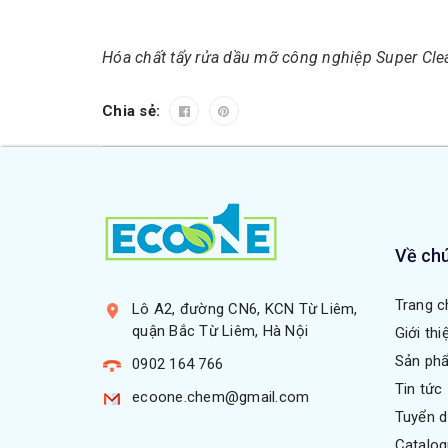
Hóa chất tẩy rửa dầu mỡ công nghiệp Super Cl
Chia sẻ:
Về chú
Trang c
Lô A2, đường CN6, KCN Từ Liêm,
quận Bắc Từ Liêm, Hà Nội
Giới thi
Sản ph
0902 164 766
Tin tức
ecoone.chem@gmail.com
Tuyển 
Catalo