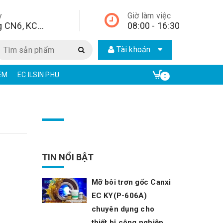
y
Giờ làm việc
Lô A2, đường CN6, KCN Từ Liêm, quận Bắc Từ Liêm, Hà Nội, Hà Nội,
08:00 - 16:30
Tài khoản
EC KY CHẤT TẨY RỬA CÔNG NGHIỆP | ECO ONE CHEM
EAR CHẤT TẨ
0
TIN NỔI BẬT
Mỡ bôi trơn gốc Canxi
EC KY(P-606A)
chuyên dụng cho
thiết bị công nghiệp