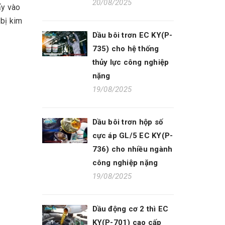
20/08/2025
ẩy vào
 bị kim
Dầu bôi trơn EC KY(P-
735) cho hệ thống
thủy lực công nghiệp
nặng
19/08/2025
Dầu bôi trơn hộp số
cực áp GL/5 EC KY(P-
736) cho nhiều ngành
công nghiệp nặng
19/08/2025
Dầu động cơ 2 thì EC
KY(P-701) cao cấp