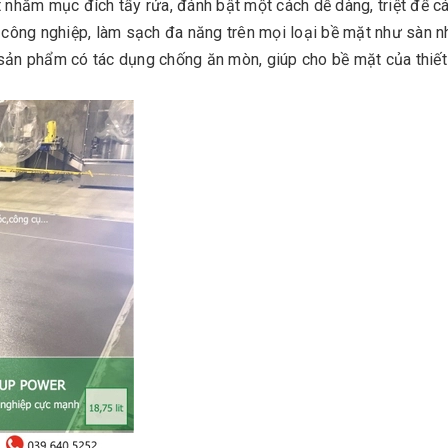
hằm mục đích tẩy rửa, đánh bật một cách dễ dàng, triệt để cá
ỡ công nghiệp, làm sạch đa năng trên mọi loại bề mặt như sàn n
t, sản phẩm có tác dụng chống ăn mòn, giúp cho bề mặt của thiết