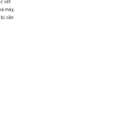
c vết
hà máy,
 bị cần