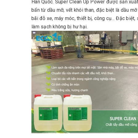
Hàn Quốc. Super Clean Up Power được sản xuất n
bẩn từ dầu mỡ, vết khói than, đặc biệt là dầu m
bãi đỗ xe, máy móc, thiết bị, công cụ... Đặc biệ
làm sạch không bị hư hại.