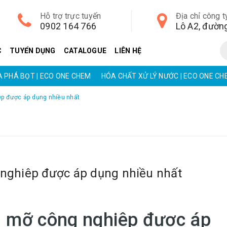
Hỗ trợ trực tuyến
Địa chỉ công t
0902 164 766
C
TUYỂN DỤNG
CATALOGUE
LIÊN HỆ
LÝ NƯỚC | ECO ONE CHEM
EC ILSIN PHỤ GIA TRONG SẢN XUẤT
p được áp dụng nhiều nhất
nghiêp được áp dụng nhiều nhất
 mỡ công nghiêp được áp