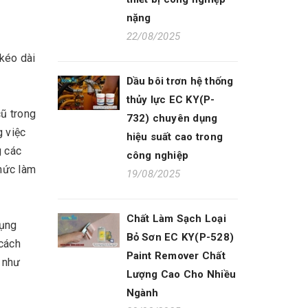
nặng
22/08/2025
 kéo dài
Dầu bôi trơn hệ thống
thủy lực EC KY(P-
cũ trong
732) chuyên dụng
 việc
hiệu suất cao trong
g các
công nghiệp
hức làm
19/08/2025
Chất Làm Sạch Loại
ụng
Bỏ Sơn EC KY(P-528)
cách
Paint Remover Chất
a như
Lượng Cao Cho Nhiều
Ngành