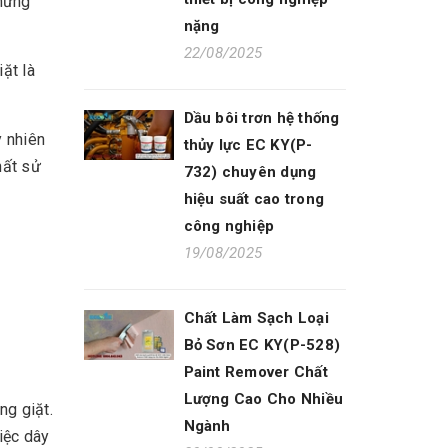
những
nặng
22/08/2025
ặt là
Dầu bôi trơn hệ thống
y nhiên
thủy lực EC KY(P-
hất sử
732) chuyên dụng
hiệu suất cao trong
công nghiệp
19/08/2025
Chất Làm Sạch Loại
Bỏ Sơn EC KY(P-528)
Paint Remover Chất
Lượng Cao Cho Nhiều
ng giặt.
Ngành
iệc dây