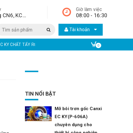
y
Giờ làm việc
Lô A2, đường CN6, KCN Từ Liêm, quận Bắc Từ Liêm, Hà Nội, Hà Nội,
08:00 - 16:30
Tài khoản
EC KY CHẤT TẨY RỬA CÔNG NGHIỆP | ECO ONE CHEM
EAR CHẤT TẨ
0
TIN NỔI BẬT
Mỡ bôi trơn gốc Canxi
EC KY(P-606A)
chuyên dụng cho
thiết bị công nghiệp