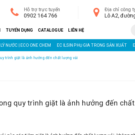
Hỗ trợ trực tuyến
Địa chỉ công t
0902 164 766
C
TUYỂN DỤNG
CATALOGUE
LIÊN HỆ
LÝ NƯỚC | ECO ONE CHEM
EC ILSIN PHỤ GIA TRONG SẢN XUẤT
y trình giặt là ảnh hưởng đến chất lượng vải
ong quy trình giặt là ảnh hưởng đến chất