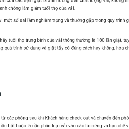
 vải của các tiệm giặt là ảnh hưởng đến chất lượng vải, không 
hanh chóng làm giảm tuổi thọ của vải.
ị một số sai lầm nghiêm trọng và thường gặp trong quy trình gi
hấy tuổi thọ trung bình của vải thông thường là 180 lần giặt, tu
ng quá trình sử dụng và giặt tẩy có đúng cách hay không, hóa c
i
i từ các phòng sau khi Khách hàng check out và chuyển đến phò
u bắt buộc là cần phân loại vải vào các túi riêng và hạn chế v