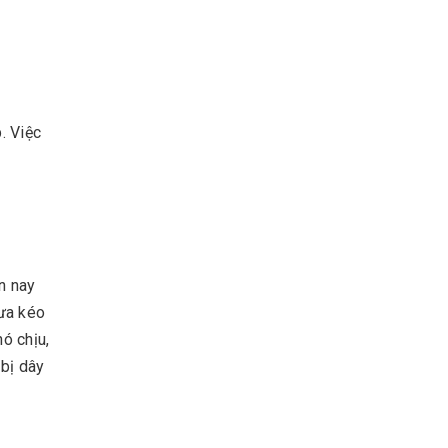
. Việc
n nay
mưa kéo
hó chịu,
 bị dây