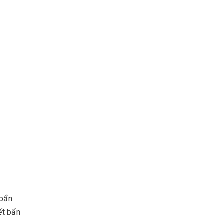
 bẩn
ết bẩn