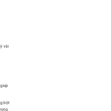
ý vải
 giúp
ng bột
trong