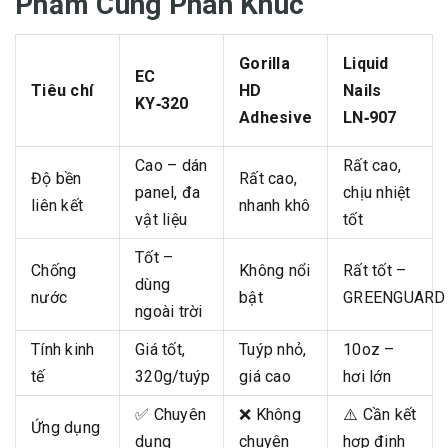
Phẩm Cùng Phân Khúc
Gorilla
Liquid
EC
Tiêu chí
HD
Nails
KY‑320
Adhesive
LN‑907
Cao – dán
Rất cao,
Độ bền
Rất cao,
panel, đa
chịu nhiệt
liên kết
nhanh khô
vật liệu
tốt
Tốt –
Chống
Không nổi
Rất tốt –
dùng
nước
bật
GREENGUARD
ngoài trời
Tính kinh
Giá tốt,
Tuýp nhỏ,
10oz –
tế
320g/tuýp
giá cao
hơi lớn
✅ Chuyên
❌ Không
⚠️ Cần kết
Ứng dụng
dụng
chuyên
hợp đinh