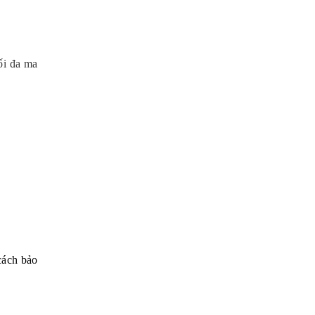
ối đa ma
cách bảo