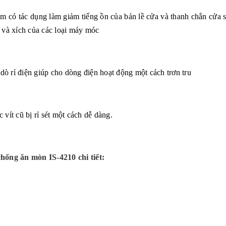
m có tác dụng làm giảm tiếng ồn của bản lề cửa và thanh chắn cửa s
g và xích của các loại máy móc
ò rỉ điện giúp cho dòng điện hoạt động một cách trơn tru
 vít cũ bị rỉ sét một cách dễ dàng.
 chống ăn mòn
IS-4210
chi tiết
: