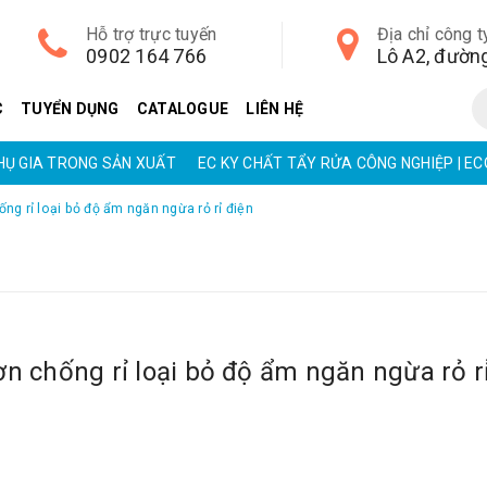
Hỗ trợ trực tuyến
Địa chỉ công t
0902 164 766
C
TUYỂN DỤNG
CATALOGUE
LIÊN HỆ
PHỤ GIA TRONG SẢN XUẤT
EC KY CHẤT TẨY RỬA CÔNG NGHIỆP | E
ống rỉ loại bỏ độ ẩm ngăn ngừa rỏ rỉ điện
ơn chống rỉ loại bỏ độ ẩm ngăn ngừa rỏ r