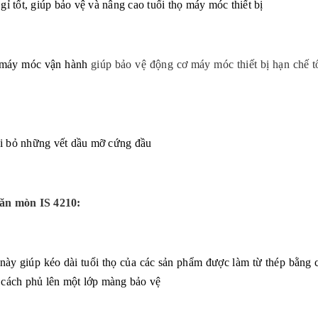
 tốt, giúp bảo vệ và nâng cao tuổi thọ máy móc thiết bị
nh máy móc vận hành
giúp bảo vệ động cơ máy móc thiết bị hạn chế t
ại bỏ những vết dầu mỡ cứng đầu
g ăn mòn
IS 4210:
này giúp kéo dài tuổi thọ của các sản phẩm được làm từ thép bằng 
g cách phủ lên một lớp màng bảo vệ