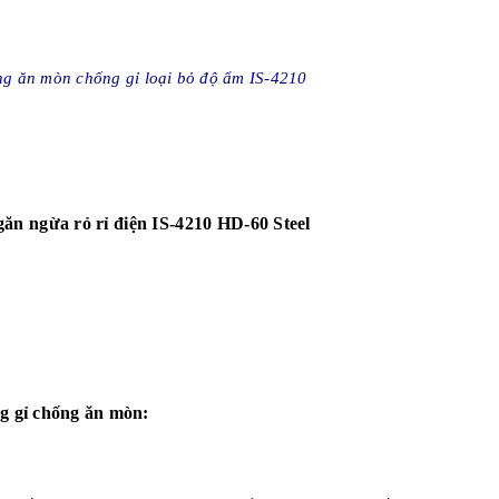
ng ăn mòn chống gỉ loại bỏ độ ẩm IS-4210
găn ngừa rỏ rỉ điện
IS-4210 HD-60 Steel
ng gỉ chống ăn mòn: