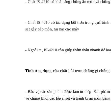
-
Chất IS-4210 c
ó khả năng chống ăn mòn và chống gỉ
-
Chất IS-4210 c
ó tác dụng bôi trơn trong quá trì
sát gây bào mòn, hư hại cho máy
- Ngoài ra,
IS-4210 còn giúp t
hẩm thấu nhanh để lo
Tính ứng dụng của
chất bôi trơn chống gỉ chốn
- Bảo vệ các sản phẩm được làm từ thép. Sản phẩm 
vệ chúng khỏi các lớp rỉ sét và tránh bị ăn mòn bằn