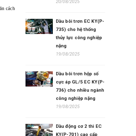
20/08/2025
găn cách
Dầu bôi trơn EC KY(P-
735) cho hệ thống
thủy lực công nghiệp
nặng
19/08/2025
Dầu bôi trơn hộp số
cực áp GL/5 EC KY(P-
736) cho nhiều ngành
công nghiệp nặng
19/08/2025
Dầu động cơ 2 thì EC
KY(P-701) cao cấp