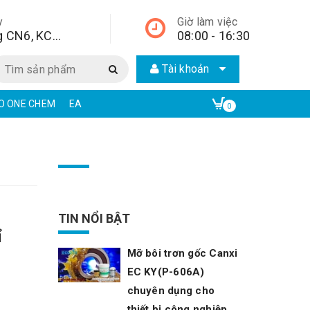
y
Giờ làm việc
Lô A2, đường CN6, KCN Từ Liêm, quận Bắc Từ Liêm, Hà Nội, Hà Nội,
08:00 - 16:30
Tài khoản
CO ONE CHEM
EAR CHẤT TẨY RỬA CÔNG NGHIỆP | ECO ONE CHEM
0
TIN NỔI BẬT
ỉ
Mỡ bôi trơn gốc Canxi
EC KY(P-606A)
chuyên dụng cho
thiết bị công nghiệp