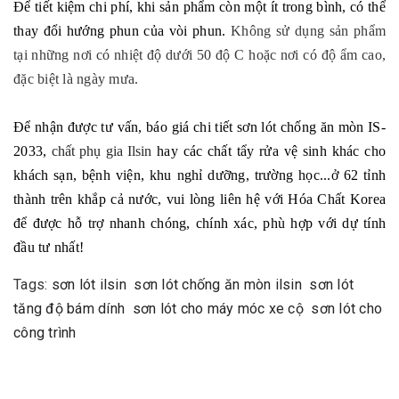
Để tiết kiệm chi phí, khi sản phẩm còn một ít trong bình, có thể
thay đổi hướng phun của vòi phun.
Không sử dụng sản phẩm
tại những nơi có nhiệt độ dưới 50 độ C hoặc nơi có độ ẩm cao,
đặc biệt là ngày mưa.
Để nhận được tư vấn, báo giá chi tiết sơn lót chống ăn mòn IS-
2033,
chất phụ gia Ilsin
hay các chất tẩy rửa vệ sinh khác cho
khách sạn, bệnh viện, khu nghỉ dưỡng, trường học...ở 62 tỉnh
thành trên khắp cả nước, vui lòng liên hệ với Hóa Chất Korea
để được hỗ trợ nhanh chóng, chính xác, phù hợp với dự tính
đầu tư nhất!
Tags:
sơn lót ilsin
sơn lót chống ăn mòn ilsin
sơn lót
tăng độ bám dính
sơn lót cho máy móc xe cộ
sơn lót cho
công trình