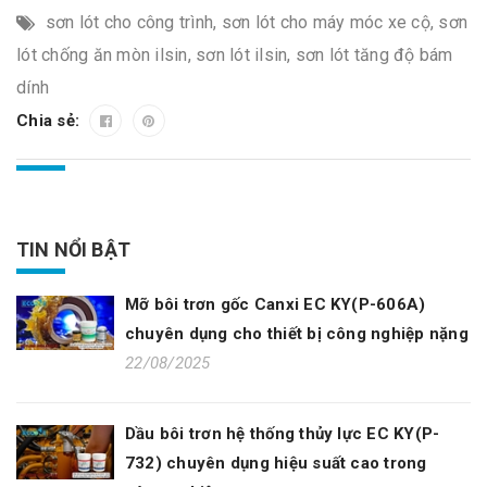
sơn lót cho công trình
,
sơn lót cho máy móc xe cộ
,
sơn
lót chống ăn mòn ilsin
,
sơn lót ilsin
,
sơn lót tăng độ bám
dính
Chia sẻ:
TIN NỔI BẬT
Mỡ bôi trơn gốc Canxi EC KY(P-606A)
chuyên dụng cho thiết bị công nghiệp nặng
22/08/2025
Dầu bôi trơn hệ thống thủy lực EC KY(P-
732) chuyên dụng hiệu suất cao trong