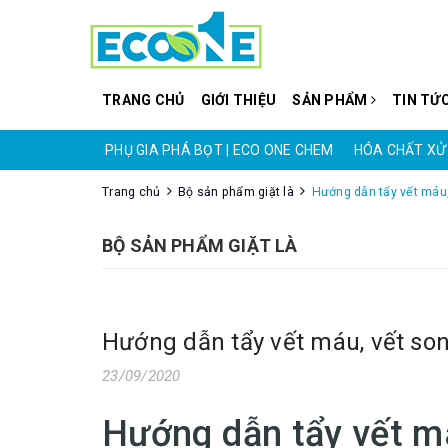
TRANG CHỦ
GIỚI THIỆU
SẢN PHẨM
TIN TỨ
CO ONE CHEM
PHỤ GIA PHÁ BỌT | ECO ONE CHEM
HÓA CHẤT XỬ 
Trang chủ
Bộ sản phẩm giặt là
Hướng dẫn tẩy vết máu,
BỘ SẢN PHẨM GIẶT LÀ
Hướng dẫn tẩy vết máu, vết son
23/09/2020
Hướng dẫn tẩy vết má