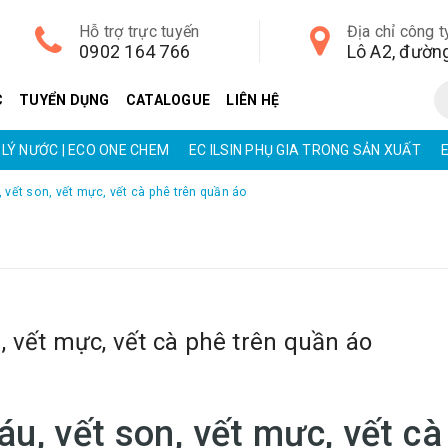
Hỗ trợ trực tuyến
Địa chỉ công t
0902 164 766
C
TUYỂN DỤNG
CATALOGUE
LIÊN HỆ
LÝ NƯỚC | ECO ONE CHEM
EC ILSIN PHỤ GIA TRONG SẢN XUẤT
 vết son, vết mực, vết cà phê trên quần áo
, vết mực, vết cà phê trên quần áo
u, vết son, vết mực, vết cà