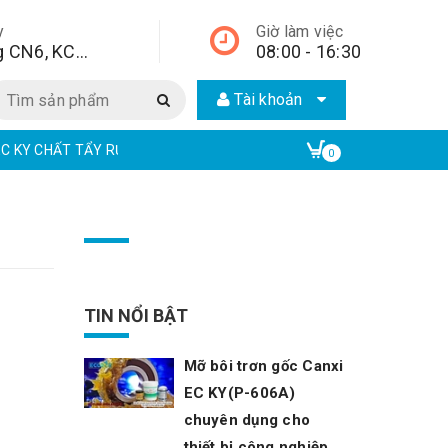
y
Giờ làm việc
Lô A2, đường CN6, KCN Từ Liêm, quận Bắc Từ Liêm, Hà Nội, Hà Nội,
08:00 - 16:30
Tài khoản
EC KY CHẤT TẨY RỬA CÔNG NGHIỆP | ECO ONE CHEM
EAR CHẤT TẨ
0
TIN NỔI BẬT
Mỡ bôi trơn gốc Canxi
EC KY(P-606A)
chuyên dụng cho
thiết bị công nghiệp