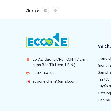
Chia sẻ:
Về chú
Trang c
Lô A2, đường CN6, KCN Từ Liêm,
quận Bắc Từ Liêm, Hà Nội
Giới thi
Sản ph
0902 164 766
Tin tức
ecoone.chem@gmail.com
Tuyển 
Catalo
Liên hệ