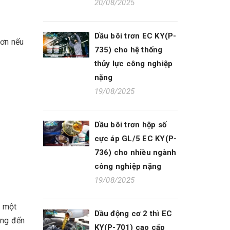
20/08/2025
Dầu bôi trơn EC KY(P-
hơn nếu
735) cho hệ thống
thủy lực công nghiệp
nặng
19/08/2025
Dầu bôi trơn hộp số
cực áp GL/5 EC KY(P-
736) cho nhiều ngành
công nghiệp nặng
19/08/2025
g một
Dầu động cơ 2 thì EC
ùng đến
KY(P-701) cao cấp