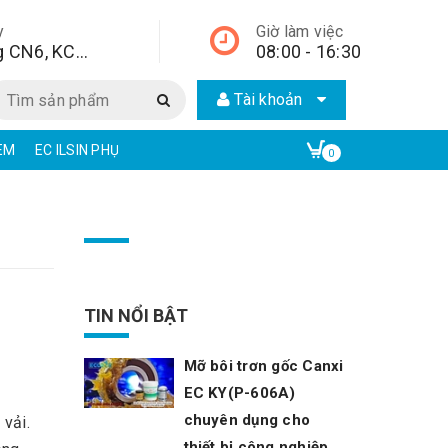
y
Giờ làm việc
Lô A2, đường CN6, KCN Từ Liêm, quận Bắc Từ Liêm, Hà Nội, Hà Nội,
08:00 - 16:30
Tài khoản
EC KY CHẤT TẨY RỬA CÔNG NGHIỆP | ECO ONE CHEM
EAR CHẤT TẨ
0
TIN NỔI BẬT
Mỡ bôi trơn gốc Canxi
EC KY(P-606A)
chuyên dụng cho
 vải.
thiết bị công nghiệp