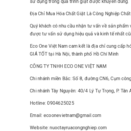
sử dụng trong quá trình giặt được khuyên dùng.
Địa Chỉ Mua Hóa Chất Giặt Là Công Nghiệp Chất 
Quý khách có nhu cầu nhận tư vấn về sản phẩm v
được tư vấn sử dụng hiệu quả và kinh tế nhất cũn
Eco One Việt Nam cam kết là địa chỉ cung cấp
GIÁ TỐT tại Hà Nội, thành phố Hồ Chí Minh
CÔNG TY TNHH ECO ONE VIỆT NAM
Chi nhánh miền Bắc: Số 8, đường CN6, Cụm công
Chi nhánh Tây Nguyên: 40/4 Lý Tự Trọng, P. Tân
Hotline: 0904625025
Email: ecoonevietnam@gmail.com
Website: nuoctayruacongnghiep.com