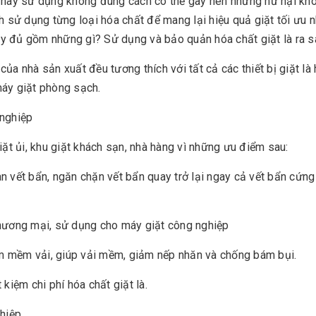
p hay sử dụng không đúng cách có thể gây nên những hư hại kh
sử dụng từng loại hóa chất để mang lại hiệu quả giặt tối ưu n
 đầy đủ gồm những gì? Sử dụng và bảo quản hóa chất giặt là ra 
ủa nhà sản xuất đều tương thích với tất cả các thiết bị giặt là
máy giặt phòng sạch.
 nghiệp
iặt ủi, khu giặt khách sạn, nhà hàng vì những ưu điểm sau:
n vết bẩn, ngăn chặn vết bẩn quay trở lại ngay cả vết bẩn cứn
thương mại, sử dụng cho máy giặt công nghiệp
m mềm vải, giúp vải mềm, giảm nếp nhăn và chống bám bụi.
kiệm chi phí hóa chất giặt là.
ghiệp