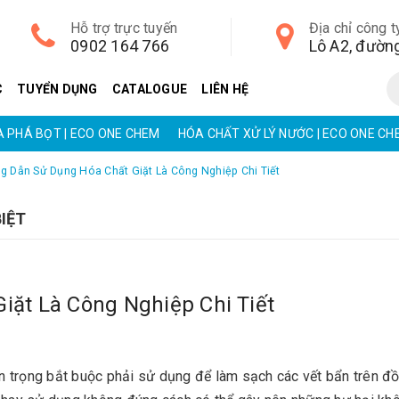
Hỗ trợ trực tuyến
Địa chỉ công t
0902 164 766
C
TUYỂN DỤNG
CATALOGUE
LIÊN HỆ
LÝ NƯỚC | ECO ONE CHEM
EC ILSIN PHỤ GIA TRONG SẢN XUẤT
g Dẫn Sử Dụng Hóa Chất Giặt Là Công Nghiệp Chi Tiết
IỆT
ặt Là Công Nghiệp Chi Tiết
an trọng bắt buộc phải sử dụng để làm sạch các vết bẩn trên đồ