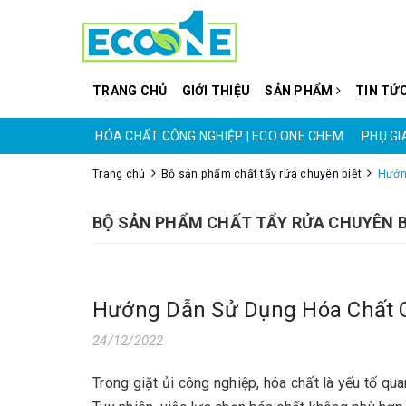
TRANG CHỦ
GIỚI THIỆU
SẢN PHẨM
TIN TỨ
CO ONE CHEM
PHỤ GIA PHÁ BỌT | ECO ONE CHEM
HÓA CHẤT XỬ 
Trang chủ
Bộ sản phẩm chất tẩy rửa chuyên biệt
Hướn
BỘ SẢN PHẨM CHẤT TẨY RỬA CHUYÊN B
Hướng Dẫn Sử Dụng Hóa Chất Gi
24/12/2022
Trong giặt ủi công nghiệp, hóa chất là yếu tố qu