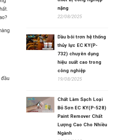
ông
nặng
hất.
22/08/2025
sao?
 hàng
Dầu bôi trơn hệ thống
thủy lực EC KY(P-
732) chuyên dụng
hiệu suất cao trong
công nghiệp
g đầu
19/08/2025
Chất Làm Sạch Loại
Bỏ Sơn EC KY(P-528)
Paint Remover Chất
Lượng Cao Cho Nhiều
Ngành