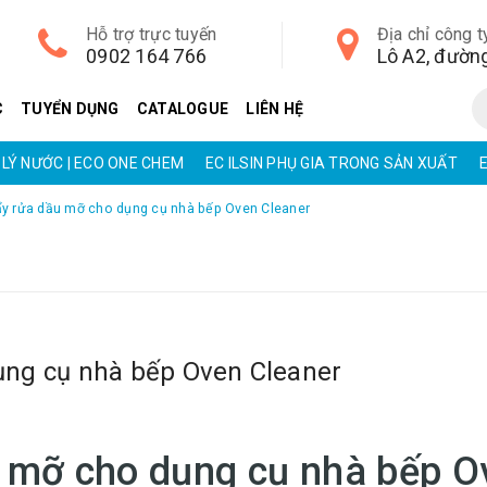
Hỗ trợ trực tuyến
Địa chỉ công t
0902 164 766
C
TUYỂN DỤNG
CATALOGUE
LIÊN HỆ
LÝ NƯỚC | ECO ONE CHEM
EC ILSIN PHỤ GIA TRONG SẢN XUẤT
ẩy rửa dầu mỡ cho dụng cụ nhà bếp Oven Cleaner
ụng cụ nhà bếp Oven Cleaner
u mỡ cho dụng cụ nhà bếp O