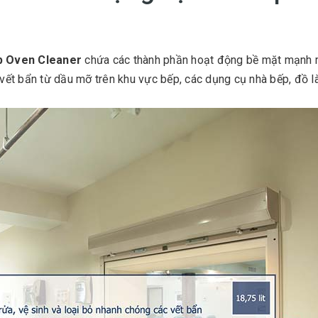
p Oven Cleaner
chứa các thành phần hoạt động bề mặt mạnh 
c vết bẩn từ dầu mỡ trên khu vực bếp, các dụng cụ nhà bếp, đồ l