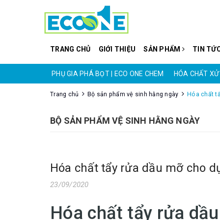
TRANG CHỦ
GIỚI THIỆU
SẢN PHẨM
TIN TỨ
CO ONE CHEM
PHỤ GIA PHÁ BỌT | ECO ONE CHEM
HÓA CHẤT XỬ 
Trang chủ
Bộ sản phẩm vệ sinh hằng ngày
Hóa chất t
BỘ SẢN PHẨM VỆ SINH HẰNG NGÀY
Hóa chất tẩy rửa dầu mỡ cho d
23/09/2020
Hóa chất tẩy rửa dầ