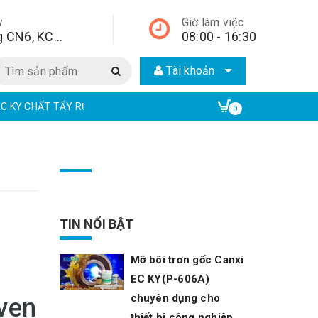
y
Giờ làm việc
Lô A2, đường CN6, KCN Từ Liêm, quận Bắc Từ Liêm, Hà Nội, Hà Nội,
08:00 - 16:30
Tài khoản
EC KY CHẤT TẨY RỬA CÔNG NGHIỆP | ECO ONE CHEM
EAR CHẤT TẨ
0
TIN NỔI BẬT
Mỡ bôi trơn gốc Canxi
EC KY(P-606A)
chuyên dụng cho
ven
thiết bị công nghiệp