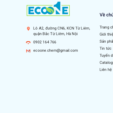
Về chú
Trang c
Lô A2, đường CN6, KCN Từ Liêm,
quận Bắc Từ Liêm, Hà Nội
Giới thi
Sản ph
0902 164 766
Tin tức
ecoone.chem@gmail.com
Tuyển 
Catalo
Liên hệ