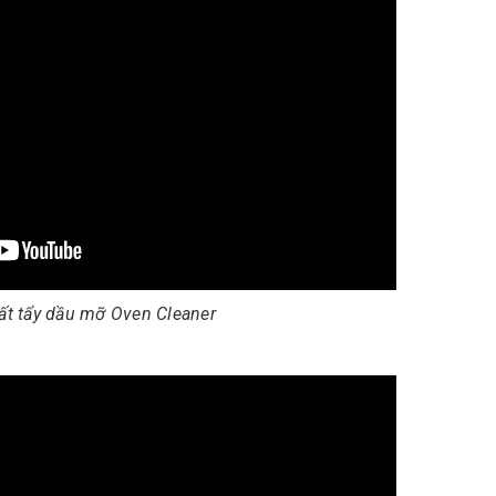
ất tẩy dầu mỡ Oven Cleaner