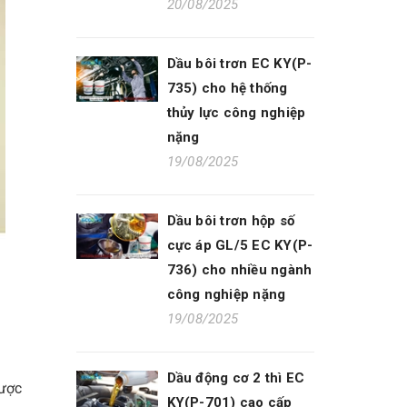
20/08/2025
Dầu bôi trơn EC KY(P-
735) cho hệ thống
thủy lực công nghiệp
nặng
19/08/2025
Dầu bôi trơn hộp số
cực áp GL/5 EC KY(P-
736) cho nhiều ngành
công nghiệp nặng
19/08/2025
Dầu động cơ 2 thì EC
được
KY(P-701) cao cấp