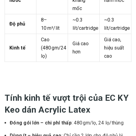
nước
kháng
nấm mốc
mốc
8–
~0.3
~0.3
Độ phủ
10 m²/lít
lít/cartridge
lít/cartridge
Cao
Giá cao,
Giá cao
Kinh tế
(480 gm/24
hiệu suất
hơn
lọ)
cao
Tính kinh tế vượt trội của EC KY
Keo dán Acrylic Latex
Đóng gói lớn – chi phí thấp
: 480 gm/lọ, 24 lọ/thùng
Dùng ít – hiệu quả cao
: Chỉ cần 2 lớp cho độ phủ lý