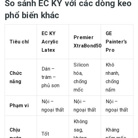
So sánh EC KY với các dòng keo
phổ biến khác
EC KY
GE
Premier
Tiêu chí
Acrylic
Painter’s
XtraBond50
Latex
Pro
Silicon
Khô
Dán –
Chức
hóa,
nhanh,
trám –
năng
chống
chống
phủ sơn
mốc
nấm
Nội –
Nội –
Nội –
Phạm vi
ngoại thất
ngoại thất
ngoại thất
Không
Chịu
sag,
Kháng
Tốt