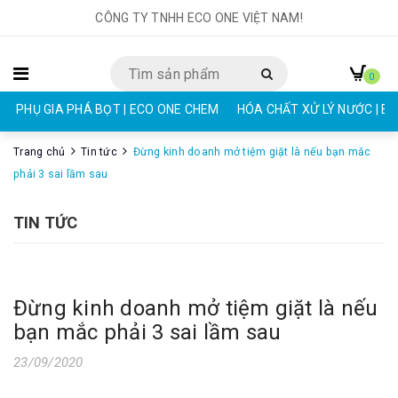
CÔNG TY TNHH ECO ONE VIỆT NAM!
0
PHỤ GIA PHÁ BỌT | ECO ONE CHEM
HÓA CHẤT XỬ LÝ NƯỚC | E
Trang chủ
Tin tức
Đừng kinh doanh mở tiệm giặt là nếu bạn mắc
phải 3 sai lầm sau
TIN TỨC
Đừng kinh doanh mở tiệm giặt là nếu
bạn mắc phải 3 sai lầm sau
23/09/2020