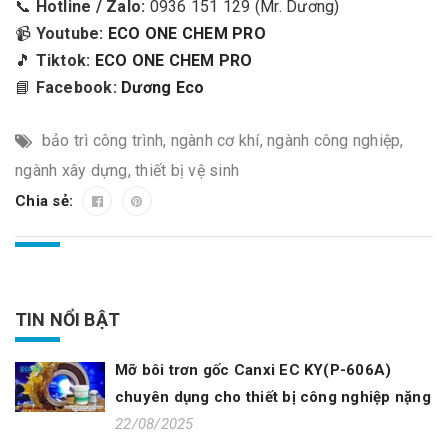
📞
Hotline / Zalo:
0936 151 129 (Mr. Dương)
📹
Youtube:
ECO ONE CHEM PRO
🎵
Tiktok:
ECO ONE CHEM PRO
📘
Facebook:
Dương Eco
bảo trì công trình
,
ngành cơ khí
,
ngành công nghiệp
,
ngành xây dựng
,
thiết bị vệ sinh
Chia sẻ:
TIN NỔI BẬT
Mỡ bôi trơn gốc Canxi EC KY(P-606A)
chuyên dụng cho thiết bị công nghiệp nặng
22/08/2025