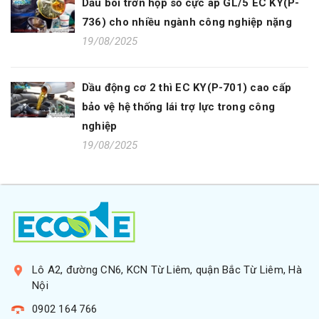
Dầu bôi trơn hộp số cực áp GL/5 EC KY(P-
736) cho nhiều ngành công nghiệp nặng
19/08/2025
Dầu động cơ 2 thì EC KY(P-701) cao cấp
bảo vệ hệ thống lái trợ lực trong công
nghiệp
19/08/2025
Lô A2, đường CN6, KCN Từ Liêm, quận Bắc Từ Liêm, Hà
Nội
0902 164 766