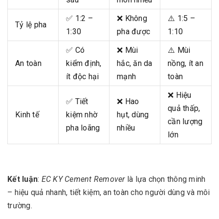
✅ 1:2 –
❌ Không
⚠️ 1:5 –
Tỷ lệ pha
1:30
pha được
1:10
✅ Có
❌ Mùi
⚠️ Mùi
An toàn
kiểm định,
hắc, ăn da
nồng, ít an
ít độc hại
mạnh
toàn
❌ Hiệu
✅ Tiết
❌ Hao
quả thấp,
Kinh tế
kiệm nhờ
hụt, dùng
cần lượng
pha loãng
nhiều
lớn
Kết luận
:
EC KY Cement Remover
là lựa chọn thông minh
– hiệu quả nhanh, tiết kiệm, an toàn cho người dùng và môi
trường.