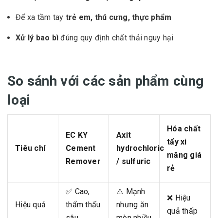
Để xa tầm tay
trẻ em, thú cưng, thực phẩm
Xử lý bao bì
đúng quy định chất thải nguy hại
So sánh với các sản phẩm cùng
loại
Hóa chất
EC KY
Axit
tẩy xi
Tiêu chí
Cement
hydrochloric
măng giá
Remover
/ sulfuric
rẻ
✅ Cao,
⚠️ Mạnh
❌ Hiệu
Hiệu quả
thẩm thấu
nhưng ăn
quả thấp
sâu
mòn nhiều