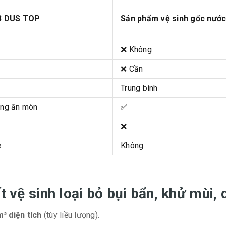
3 DUS TOP
Sản phẩm vệ sinh gốc nướ
❌ Không
❌ Cần
o
Trung bình
ng ăn mòn
✅
❌
ẹ
Không
ất vệ sinh loại bỏ bụi bẩn, khử mù
² diện tích
(tùy liều lượng).