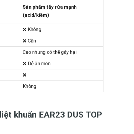
Sản phẩm tẩy rửa mạnh
c
(acid/kiềm)
❌ Không
❌ Cần
Cao nhưng có thể gây hại
❌ Dễ ăn mòn
❌
Không
i, diệt khuẩn EAR23 DUS TOP