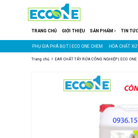
TRANG CHỦ
GIỚI THIỆU
SẢN PHẨM
TIN TỨ
CO ONE CHEM
PHỤ GIA PHÁ BỌT | ECO ONE CHEM
HÓA CHẤT XỬ 
Trang chủ
EAR CHẤT TẨY RỬA CÔNG NGHIỆP | ECO ON