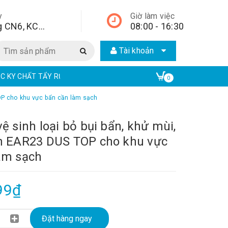
y
Giờ làm việc
Lô A2, đường CN6, KCN Từ Liêm, quận Bắc Từ Liêm, Hà Nội, Hà Nội,
08:00 - 16:30
Tài khoản
EC KY CHẤT TẨY RỬA CÔNG NGHIỆP | ECO ONE CHEM
EAR CHẤT TẨ
0
TOP cho khu vực bẩn cần làm sạch
ệ sinh loại bỏ bụi bẩn, khử mùi,
n EAR23 DUS TOP cho khu vực
àm sạch
99₫
Đặt hàng ngay