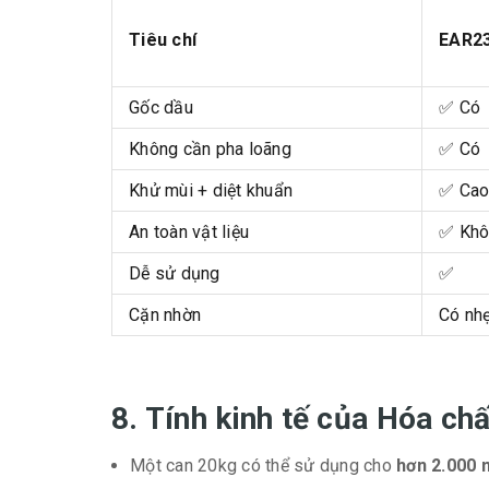
Tiêu chí
EAR2
Gốc dầu
✅ Có
Không cần pha loãng
✅ Có
Khử mùi + diệt khuẩn
✅ Ca
An toàn vật liệu
✅ Khô
Dễ sử dụng
✅
Cặn nhờn
Có nh
8. Tính kinh tế của Hóa ch
Một can 20kg có thể sử dụng cho
hơn 2.000 m