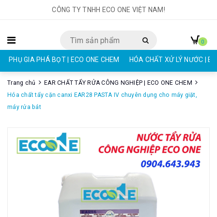
CÔNG TY TNHH ECO ONE VIỆT NAM!
0
PHỤ GIA PHÁ BỌT | ECO ONE CHEM
HÓA CHẤT XỬ LÝ NƯỚC | E
Trang chủ
EAR CHẤT TẨY RỬA CÔNG NGHIỆP | ECO ONE CHEM
Hóa chất tẩy cặn canxi EAR28 PASTA IV chuyên dụng cho máy giặt,
máy rửa bát