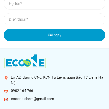
Gửi ngay
Lô A2, đường CN6, KCN Từ Liêm, quận Bắc Từ Liêm, Hà
Nội
0902 164 766
ecoone.chem@gmail.com