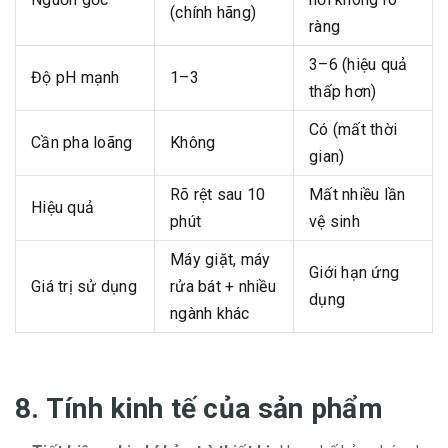
(chính hãng)
ràng
3–6 (hiệu quả
Độ pH mạnh
1–3
thấp hơn)
Có (mất thời
Cần pha loãng
Không
gian)
Rõ rệt sau 10
Mất nhiều lần
Hiệu quả
phút
vệ sinh
Máy giặt, máy
Giới hạn ứng
Giá trị sử dụng
rửa bát + nhiều
dụng
ngành khác
8. Tính kinh tế của sản phẩm