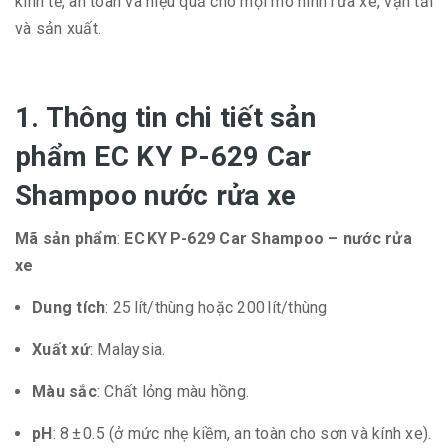
kinh tế, an toàn và hiệu quả cho mọi mô hình rửa xe, vận tải
và sản xuất.
1. Thông tin chi tiết sản
phẩm EC KY P-629 Car
Shampoo nước rửa xe
Mã sản phẩm
:
EC KY P-629 Car Shampoo – nước rửa
xe
Dung tích
: 25 lít/thùng hoặc 200 lít/thùng
Xuất xứ
: Malaysia.
Màu sắc
: Chất lỏng màu hồng.
pH
: 8 ± 0.5 (ở mức nhẹ kiềm, an toàn cho sơn và kính xe).