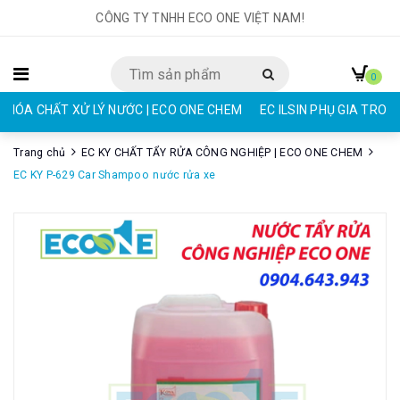
CÔNG TY TNHH ECO ONE VIỆT NAM!
0
HÓA CHẤT XỬ LÝ NƯỚC | ECO ONE CHEM
EC ILSIN PHỤ GIA TRON
Trang chủ
EC KY CHẤT TẨY RỬA CÔNG NGHIỆP | ECO ONE CHEM
EC KY P-629 Car Shampoo nước rửa xe