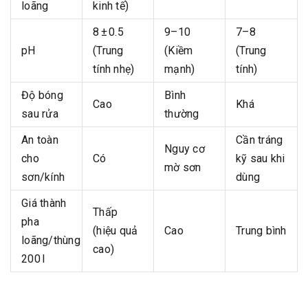
loãng
kinh tế)
8 ± 0.5
9–10
7–8
pH
(Trung
(Kiềm
(Trung
tính nhẹ)
mạnh)
tính)
Độ bóng
Bình
Cao
Khá
sau rửa
thường
An toàn
Cần tráng
Nguy cơ
cho
Có
kỹ sau khi
mờ sơn
sơn/kính
dùng
Giá thành
Thấp
pha
(hiệu quả
Cao
Trung bình
loãng/thùng
cao)
200 l