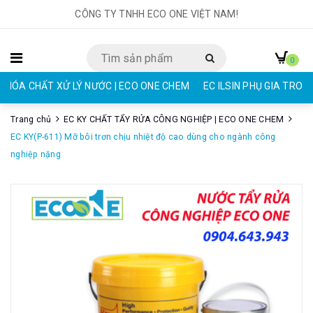
CÔNG TY TNHH ECO ONE VIỆT NAM!
0
HÓA CHẤT XỬ LÝ NƯỚC | ECO ONE CHEM
EC ILSIN PHỤ GIA TRON
Trang chủ
EC KY CHẤT TẨY RỬA CÔNG NGHIỆP | ECO ONE CHEM
EC KY(P-611) Mỡ bôi trơn chịu nhiệt độ cao dùng cho ngành công
nghiệp nặng