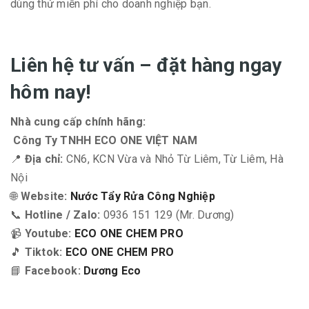
dùng thử miễn phí cho doanh nghiệp bạn.
Liên hệ tư vấn – đặt hàng ngay
hôm nay!
Nhà cung cấp chính hãng:
Công Ty TNHH ECO ONE VIỆT NAM
📍
Địa chỉ:
CN6, KCN Vừa và Nhỏ Từ Liêm, Từ Liêm, Hà
Nội
🌐
Website:
Nước Tẩy Rửa Công Nghiệp
📞
Hotline / Zalo:
0936 151 129 (Mr. Dương)
📹
Youtube:
ECO ONE CHEM PRO
🎵
Tiktok:
ECO ONE CHEM PRO
📘
Facebook:
Dương Eco