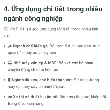
4.
Ứng dụng chi tiết trong nhiều
ngành công nghiệp
EC KY(P-611) được ứng dụng rộng rãi trong nhiều lĩnh
vực:
🪵
Ngành chế biến gỗ:
Bôi trơn ổ trục, bạc đạn, trục
quay của máy cưa, máy nén…
🏭
Nhà máy ván ép & MDF:
Bảo vệ các bộ phận
chuyển động chịu tải liên tục
🛢
Ngành dầu cọ, chế biến thực vật:
Sử dụng trong
máy ép, máy sấy có nhiệt độ cao
🚛
Xe tải và thiết bị vận tải:
Bôi trơn cầu, trục, khớp nối
trong điều kiện nặng