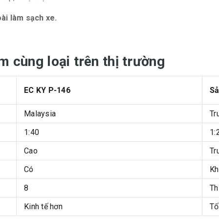
ài làm sạch xe.
m cùng loại trên thị trường
EC KY P-146
Sả
Malaysia
Tr
1:40
1:
Cao
Tr
Có
Kh
8
Th
Kinh tế hơn
Tố