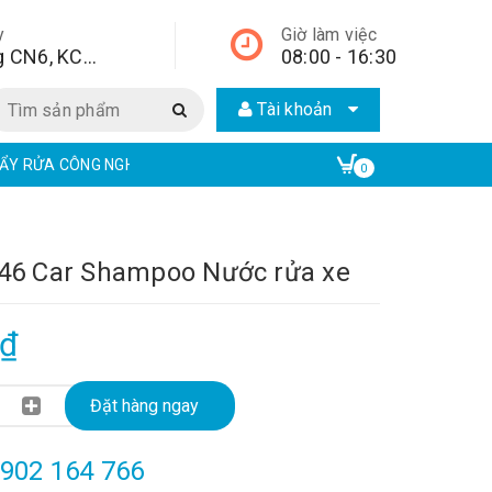
y
Giờ làm việc
Lô A2, đường CN6, KCN Từ Liêm, quận Bắc Từ Liêm, Hà Nội, Hà Nội,
08:00 - 16:30
Tài khoản
ẨY RỬA CÔNG NGHIỆP | ECO ONE CHEM
EW CHẤT TẨY RỬA CÔNG N
0
46 Car Shampoo Nước rửa xe
0₫
Đặt hàng ngay
902 164 766