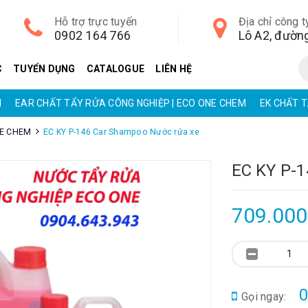
Hỗ trợ trực tuyến
Địa chỉ công t
0902 164 766
C
TUYỂN DỤNG
CATALOGUE
LIÊN HỆ
M
EAR CHẤT TẨY RỬA CÔNG NGHIỆP | ECO ONE CHEM
EK CHẤT T
NE CHEM
EC KY P-146 Car Shampoo Nước rửa xe
EC KY P-1
709.00
0
Gọi ngay: