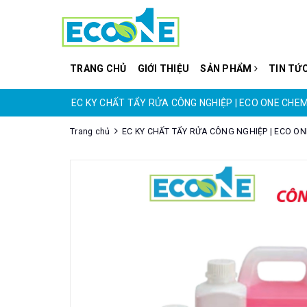
TRANG CHỦ
GIỚI THIỆU
SẢN PHẨM
TIN TỨ
ONG SẢN XUẤT
EC KY CHẤT TẨY RỬA CÔNG NGHIỆP | ECO ONE CHE
Trang chủ
EC KY CHẤT TẨY RỬA CÔNG NGHIỆP | ECO O