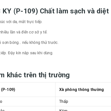
C KY (P-109) Chất làm sạch và diệt
c với da, mắt trực tiếp.
hiều lần và đến cơ sở y tế.
ỗ sơn bóng… nếu không thử trước.
iếp. Đậy kín nắp sau khi dùng.
m khác trên thị trường
 (P-109)
Xà phòng thông thường
ao
Thấp
sắc
Kém