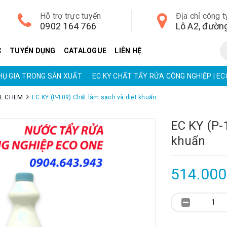
Hỗ trợ trực tuyến
Địa chỉ công t
0902 164 766
C
TUYỂN DỤNG
CATALOGUE
LIÊN HỆ
PHỤ GIA TRONG SẢN XUẤT
EC KY CHẤT TẨY RỬA CÔNG NGHIỆP | E
NE CHEM
EC KY (P-109) Chất làm sạch và diệt khuẩn
EC KY (P-
khuẩn
514.00