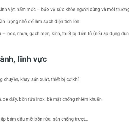
 sinh vật, nấm mốc – bảo vệ sức khỏe người dùng và môi trườn
 cần lượng nhỏ để làm sạch diện tích lớn.
 – inox, nhựa, gạch men, kính, thiết bị điện tử (nếu áp dụng đún
ành, lĩnh vực
huyền, khay sản xuất, thiết bị cơ khí.
, xe đẩy, bồn rửa inox, bề mặt chống nhiễm khuẩn.
bếp bám dầu mỡ, bồn rửa, sàn chống trượt…