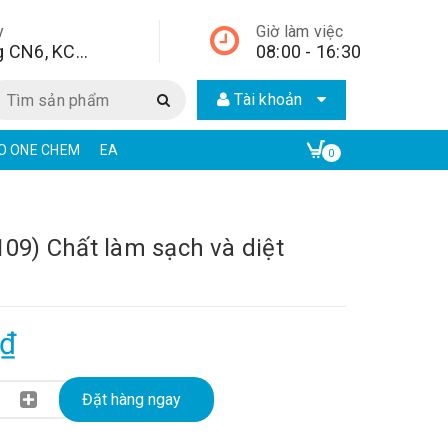
y
Giờ làm việc
Lô A2, đường CN6, KCN Từ Liêm, quận Bắc Từ Liêm, Hà Nội, Hà Nội,
08:00 - 16:30
Tài khoản
CO ONE CHEM
EAR CHẤT TẨY RỬA CÔNG NGHIỆP | ECO ONE CHEM
0
109) Chất làm sạch và diệt
0₫
Đặt hàng ngay