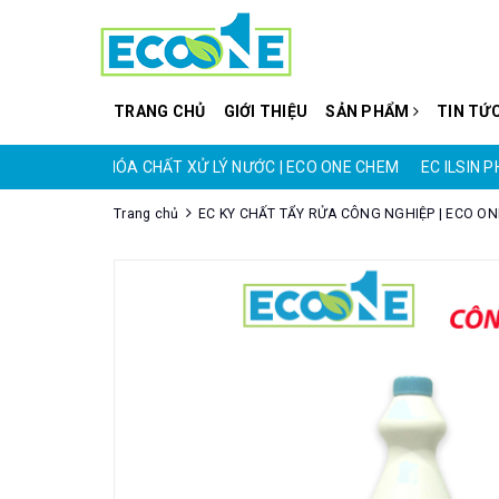
TRANG CHỦ
GIỚI THIỆU
SẢN PHẨM
TIN TỨ
O ONE CHEM
HÓA CHẤT XỬ LÝ NƯỚC | ECO ONE CHEM
EC ILSIN 
Trang chủ
EC KY CHẤT TẨY RỬA CÔNG NGHIỆP | ECO O