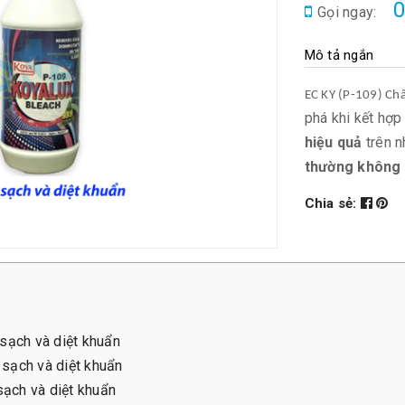
0
Gọi ngay:
Mô tả ngắn
EC KY (P-109) Chấ
phá khi kết hợ
hiệu quả
trên 
thường không 
Chia sẻ:
 sạch và diệt khuẩn
 sạch và diệt khuẩn
sạch và diệt khuẩn