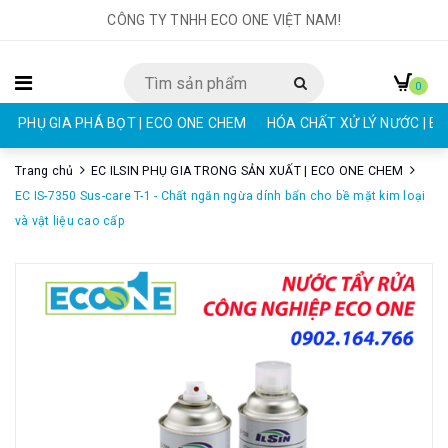
CÔNG TY TNHH ECO ONE VIỆT NAM!
0
PHỤ GIA PHÁ BỌT | ECO ONE CHEM
HÓA CHẤT XỬ LÝ NƯỚC | E
Trang chủ
EC ILSIN PHỤ GIA TRONG SẢN XUẤT | ECO ONE CHEM
EC IS-7350 Sus-care T-1 - Chất ngăn ngừa dính bẩn cho bề mặt kim loại
và vật liệu cao cấp