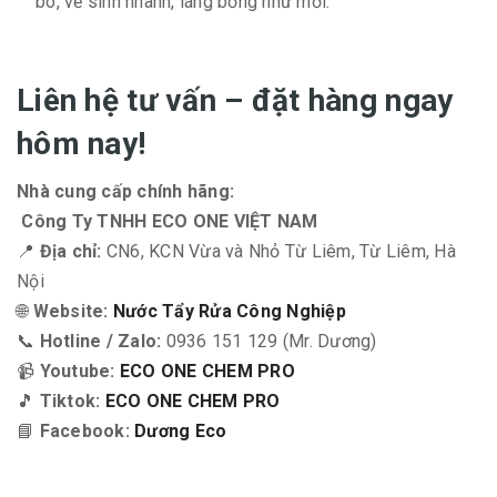
bó, vể sinh nhanh, láng bống như mới."
Liên hệ tư vấn – đặt hàng ngay
hôm nay!
Nhà cung cấp chính hãng:
Công Ty TNHH ECO ONE VIỆT NAM
📍
Địa chỉ:
CN6, KCN Vừa và Nhỏ Từ Liêm, Từ Liêm, Hà
Nội
🌐
Website:
Nước Tẩy Rửa Công Nghiệp
📞
Hotline / Zalo:
0936 151 129 (Mr. Dương)
📹
Youtube:
ECO ONE CHEM PRO
🎵
Tiktok:
ECO ONE CHEM PRO
📘
Facebook:
Dương Eco