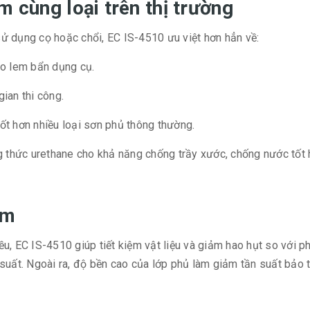
m cùng loại trên thị trường
ử dụng cọ hoặc chổi, EC IS-4510 ưu việt hơn hẳn về:
lo lem bẩn dụng cụ.
gian thi công.
t hơn nhiều loại sơn phủ thông thường.
g thức urethane cho khả năng chống trầy xước, chống nước tốt 
ẩm
u, EC IS-4510 giúp tiết kiệm vật liệu và giảm hao hụt so với p
uất. Ngoài ra, độ bền cao của lớp phủ làm giảm tần suất bảo trì 