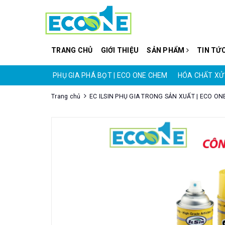
TRANG CHỦ
GIỚI THIỆU
SẢN PHẨM
TIN TỨ
CO ONE CHEM
PHỤ GIA PHÁ BỌT | ECO ONE CHEM
HÓA CHẤT XỬ 
Trang chủ
EC ILSIN PHỤ GIA TRONG SẢN XUẤT | ECO O