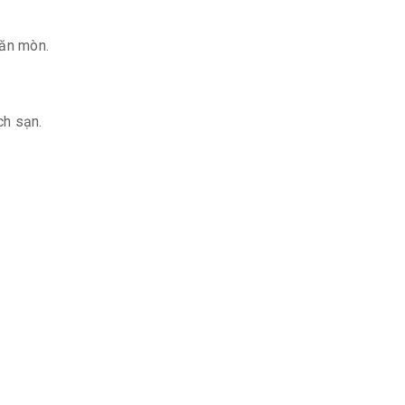
 ăn mòn.
ch sạn.