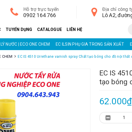
Hỗ trợ trực tuyến
Địa chỉ công t
0902 164 766
C
TUYỂN DỤNG
CATALOGUE
LIÊN HỆ
LÝ NƯỚC | ECO ONE CHEM
EC ILSIN PHỤ GIA TRONG SẢN XUẤT
NE CHEM
EC IS 4510 Urrethane varnish spray Chất tạo bóng cho đồ nội thất 
EC IS 451
tạo bóng 
62.000₫