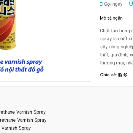
0
Gọi ngay:
Mô tả ngắn
Chất tạo bóng đ
spray là chất x
sấy công nghiệp
thất, gia đình,
thương mại, nh
Chia sẻ:
Urethane Varnish Spray
rethane Varnish Spray
 Varnish Spray