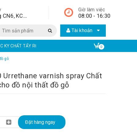
y
Giờ làm việc
Lô A2, đường CN6, KCN Từ Liêm, quận Bắc Từ Liêm, Hà Nội, Hà Nội,
08:00 - 16:30
Tài khoản
EC KY CHẤT TẨY RỬA CÔNG NGHIỆP | ECO ONE CHEM
EAR CHẤT TẨ
0
đồ gỗ
0 Urrethane varnish spray Chất
cho đồ nội thất đồ gỗ
Đặt hàng ngay