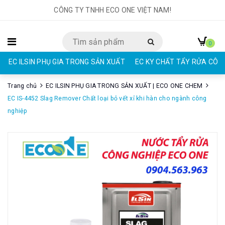
CÔNG TY TNHH ECO ONE VIỆT NAM!
0
UẤT
EC KY CHẤT TẨY RỬA CÔNG NGHIỆP | ECO ONE CHEM
EAR C
Trang chủ
EC ILSIN PHỤ GIA TRONG SẢN XUẤT | ECO ONE CHEM
EC IS-4452 Slag Remover Chất loại bỏ vết xỉ khi hàn cho ngành công
nghiệp