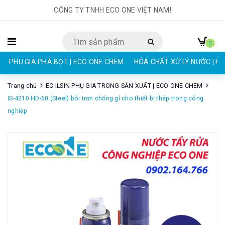
CÔNG TY TNHH ECO ONE VIỆT NAM!
0
PHỤ GIA PHÁ BỌT | ECO ONE CHEM
HÓA CHẤT XỬ LÝ NƯỚC | E
Trang chủ
EC ILSIN PHỤ GIA TRONG SẢN XUẤT | ECO ONE CHEM
IS-4210 HD-60 (Steel) bôi trơn chống gỉ cho thiết bị thép trong công
nghiệp