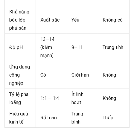
Khả năng
bóc lớp
Xuất sắc
Yếu
Không có
phủ sàn
13–14
Độ pH
(kiềm
9–11
Trung tính
mạnh)
Ứng dụng
công
Có
Giới hạn
Không
nghiệp
Tỷ lệ pha
Ít linh
1:1 – 1:4
Không
loãng
hoạt
Hiệu quả
Trung
Rất cao
Thấp
kinh tế
bình