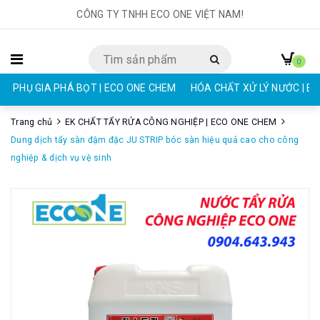
CÔNG TY TNHH ECO ONE VIỆT NAM!
0
PHỤ GIA PHÁ BỌT | ECO ONE CHEM
HÓA CHẤT XỬ LÝ NƯỚC | E
Trang chủ
EK CHẤT TẨY RỬA CÔNG NGHIỆP | ECO ONE CHEM
Dung dịch tẩy sàn đậm đặc JU STRIP bóc sàn hiệu quả cao cho công
nghiệp & dịch vụ vệ sinh