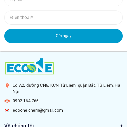
Gửi ngay
Lô A2, đường CN6, KCN Từ Liêm, quận Bắc Từ Liêm, Hà
Nội
0902 164 766
ecoone.chem@gmail.com
Về chúng tôi