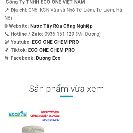
Công Ty TNHH ECO ONE VIỆT NAM
📍
Địa chỉ:
CN6, KCN Vừa và Nhỏ Từ Liêm, Từ Liêm, Hà
Nội
🌐
Website:
Nước Tẩy Rửa Công Nghiệp
📞
Hotline / Zalo:
0936 151 129 (Mr. Dương)
📹
Youtube:
ECO ONE CHEM PRO
🎵
Tiktok:
ECO ONE CHEM PRO
📘
Facebook:
Dương Eco
Sản phẩm vừa xem