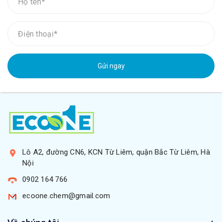
Gửi ngay
Lô A2, đường CN6, KCN Từ Liêm, quận Bắc Từ Liêm, Hà
Nội
0902 164 766
ecoone.chem@gmail.com