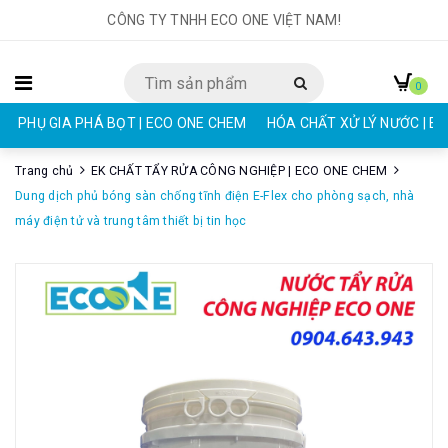
CÔNG TY TNHH ECO ONE VIỆT NAM!
0
PHỤ GIA PHÁ BỌT | ECO ONE CHEM
HÓA CHẤT XỬ LÝ NƯỚC | E
Trang chủ
EK CHẤT TẨY RỬA CÔNG NGHIỆP | ECO ONE CHEM
Dung dịch phủ bóng sàn chống tĩnh điện E-Flex cho phòng sạch, nhà
máy điện tử và trung tâm thiết bị tin học