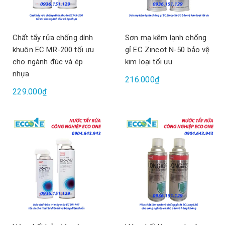
Chất tẩy rửa chống dính
Sơn mạ kẽm lạnh chống
khuôn EC MR-200 tối ưu
gỉ EC Zincot N-50 bảo vệ
cho ngành đúc và ép
kim loại tối ưu
nhựa
216.000₫
229.000₫