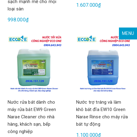
sạch mạnh mẽ cho mọi
1.607.000₫
loại sàn
998.000₫
MENU
Nước rửa bát dành cho
Nước trợ tráng và làm
máy rửa bát EW9 Green
khô bát đĩa EW10 Green
Narae Cleaner cho nhà
Narae Rinse cho máy rửa
hàng, khách sạn, bếp
bát tự động
công nghiệp
1.100.000₫