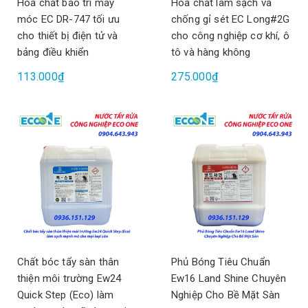
Hóa chất bảo trì máy
Hóa chất làm sạch và
móc EC DR-747 tối ưu
chống gỉ sét EC Long#2G
cho thiết bị điện tử và
cho công nghiệp cơ khí, ô
bảng điều khiển
tô và hàng không
113.000₫
275.000₫
Chất bóc tẩy sàn thân
Phủ Bóng Tiêu Chuẩn
thiện môi trường Ew24
Ew16 Land Shine Chuyên
Quick Step (Eco) làm
Nghiệp Cho Bề Mặt Sàn