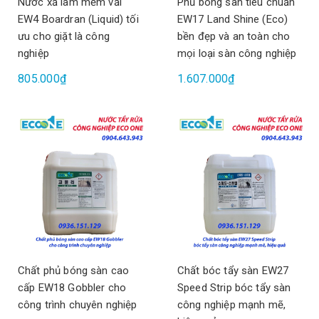
Nước xả làm mềm vải
Phủ bóng sàn tiêu chuẩn
EW4 Boardran (Liquid) tối
EW17 Land Shine (Eco)
ưu cho giặt là công
bền đẹp và an toàn cho
nghiệp
mọi loại sàn công nghiệp
805.000₫
1.607.000₫
Chất phủ bóng sàn cao
Chất bóc tẩy sàn EW27
cấp EW18 Gobbler cho
Speed Strip bóc tẩy sàn
công trình chuyên nghiệp
công nghiệp mạnh mẽ,