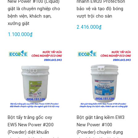
New Power #100 (Liquid)
nhanh EW20 Protection
giặt là chuyên nghiệp cho
bảo vệ và tạo độ bóng
bệnh viện, khách sạn,
vượt trội cho sàn
xưởng giặt
2.416.000₫
1.100.000₫
Bột tẩy trắng gốc oxy
Bột giặt tăng kiềm EW3
EW5 New Power #200
New Power #100
(Powder) diệt khuẩn
(Powder) chuyên dụng