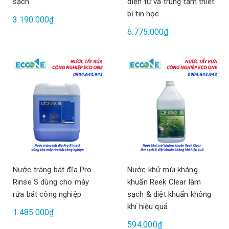
sạch
điện tử và trung tâm thiết
bị tin học
3.190.000₫
6.775.000₫
Nước tráng bát đĩa Pro
Nước khử mùi kháng
Rinse S dùng cho máy
khuẩn Reek Clear làm
rửa bát công nghiệp
sạch & diệt khuẩn không
khí hiệu quả
1.485.000₫
594.000₫