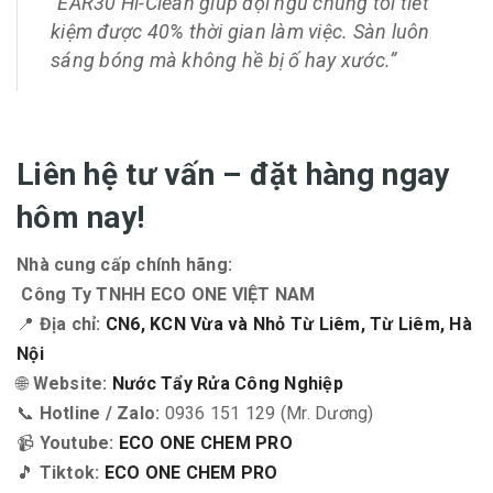
“EAR30 Hi-Clean giúp đội ngũ chúng tôi tiết
kiệm được 40% thời gian làm việc. Sàn luôn
sáng bóng mà không hề bị ố hay xước.”
Liên hệ tư vấn – đặt hàng ngay
hôm nay!
Nhà cung cấp chính hãng:
Công Ty TNHH ECO ONE VIỆT NAM
📍
Địa chỉ:
CN6, KCN Vừa và Nhỏ Từ Liêm, Từ Liêm, Hà
Nội
🌐
Website:
Nước Tẩy Rửa Công Nghiệp
📞
Hotline / Zalo:
0936 151 129 (Mr. Dương)
📹
Youtube:
ECO ONE CHEM PRO
🎵
Tiktok:
ECO ONE CHEM PRO