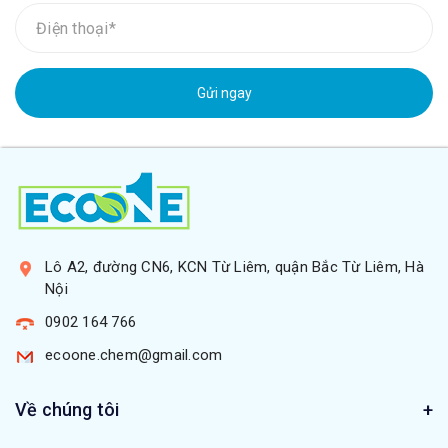
Gửi ngay
Lô A2, đường CN6, KCN Từ Liêm, quận Bắc Từ Liêm, Hà
Nội
0902 164 766
ecoone.chem@gmail.com
Về chúng tôi