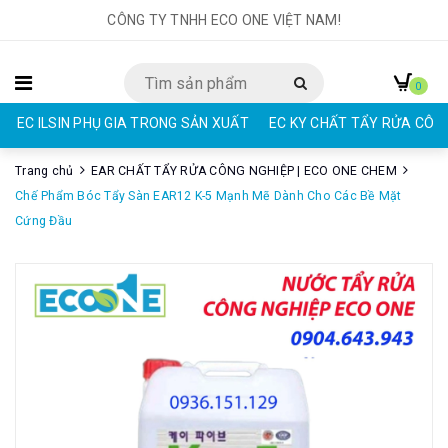
CÔNG TY TNHH ECO ONE VIỆT NAM!
0
EC KY CHẤT TẨY RỬA CÔNG NGHIỆP | ECO ONE CHEM
EAR CHẤT
Trang chủ
EAR CHẤT TẨY RỬA CÔNG NGHIỆP | ECO ONE CHEM
Chế Phẩm Bóc Tẩy Sàn EAR12 K-5 Mạnh Mẽ Dành Cho Các Bề Mặt
Cứng Đầu