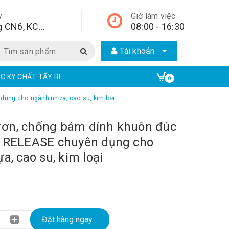
y
Giờ làm việc
Lô A2, đường CN6, KCN Từ Liêm, quận Bắc Từ Liêm, Hà Nội, Hà Nội,
08:00 - 16:30
Tài khoản
EC KY CHẤT TẨY RỬA CÔNG NGHIỆP | ECO ONE CHEM
EAR CHẤT TẨ
0
dụng cho ngành nhựa, cao su, kim loại
trơn, chống bám dính khuôn đúc
 RELEASE chuyên dụng cho
a, cao su, kim loại
Đặt hàng ngay