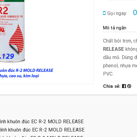
0
Gọi ngay:
Mô tả ngắn
Chất bôi trơn,
RELEASE
không
dầu mỏ. Dùng đ
phenol, nhựa me
PVC.
Chia sẻ:
ám dính khuôn đúc EC R-2 MOLD RELEASE
m dính khuôn đúc EC R-2 MOLD RELEASE