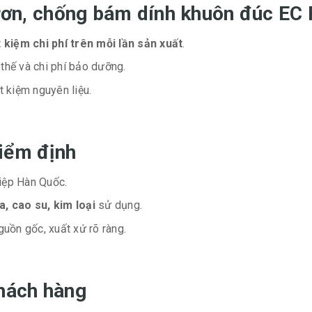
 trơn, chống bám dính khuôn đúc 
t kiệm chi phí trên mỗi lần sản xuất
.
 thế và chi phí bảo dưỡng.
t kiệm nguyên liệu.
iểm định
iệp Hàn Quốc.
, cao su, kim loại
sử dụng.
uồn gốc, xuất xứ rõ ràng.
khách hàng