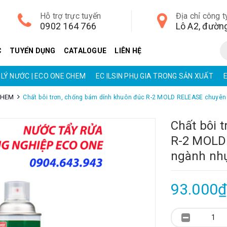
Hỗ trợ trực tuyến
Địa chỉ công t
0902 164 766
C
TUYỂN DỤNG
CATALOGUE
LIÊN HỆ
LÝ NƯỚC | ECO ONE CHEM
EC ILSIN PHỤ GIA TRONG SẢN XUẤT
CHEM
Chất bôi trơn, chống bám dính khuôn đúc R-2 MOLD RELEASE chuyên 
Chất bôi 
R-2 MOLD
ngành nhự
93.000₫