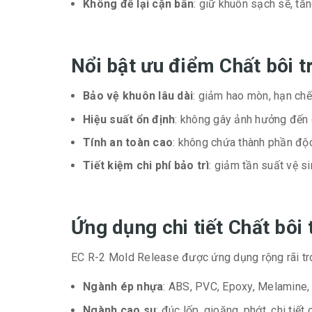
Không để lại cặn bẩn
: giữ khuôn sạch sẽ, tăn
Nổi bật ưu điểm Chất bôi
Bảo vệ khuôn lâu dài
: giảm hao mòn, hạn chế 
Hiệu suất ổn định
: không gây ảnh hưởng đến 
Tính an toàn cao
: không chứa thành phần độc 
Tiết kiệm chi phí bảo trì
: giảm tần suất vệ s
Ứng dụng chi tiết Chất bô
EC R-2 Mold Release được ứng dụng rộng rãi tr
Ngành ép nhựa
: ABS, PVC, Epoxy, Melamine, 
Ngành cao su
: đúc lốp, gioăng, phớt, chi tiết