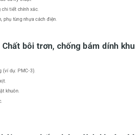
chi tiết chính xác.
h, phụ tùng nhựa cách điện.
g Chất bôi trơn, chống bám dính k
 (ví dụ: PMC-3).
ịt.
mặt khuôn.
c.