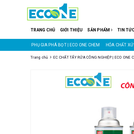
TRANG CHỦ
GIỚI THIỆU
SẢN PHẨM
TIN TỨ
CO ONE CHEM
PHỤ GIA PHÁ BỌT | ECO ONE CHEM
HÓA CHẤT XỬ 
Trang chủ
EC CHẤT TẨY RỬA CÔNG NGHIỆP | ECO ONE 