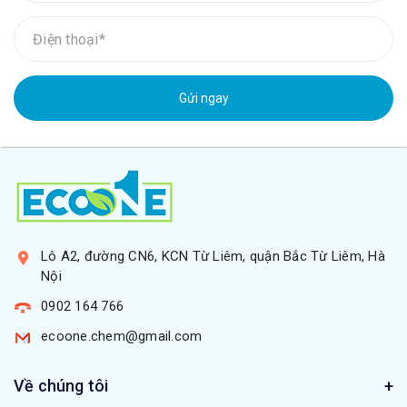
Gửi ngay
Lô A2, đường CN6, KCN Từ Liêm, quận Bắc Từ Liêm, Hà
Nội
0902 164 766
ecoone.chem@gmail.com
Về chúng tôi