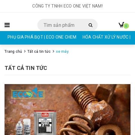
CÔNG TY TNHH ECO ONE VIỆT NAM!
0
PHỤ GIA PHÁ BỌT | ECO ONE CHEM
HÓA CHẤT XỬ LÝ NƯỚC | E
Trang chủ
Tất cả tin tức
xe máy
TẤT CẢ TIN TỨC