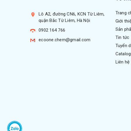
Trang c
Lô A2, đường CN6, KCN Từ Liêm,
quận Bắc Từ Liêm, Hà Nội
Giới thi
Sản ph
0902 164 766
Tin tức
ecoone.chem@gmail.com
Tuyển 
Catalo
Liên hệ