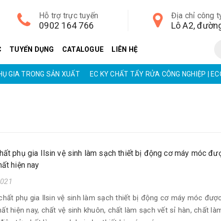
Hỗ trợ trực tuyến
Địa chỉ công t
0902 164 766
C
TUYỂN DỤNG
CATALOGUE
LIÊN HỆ
PHỤ GIA TRONG SẢN XUẤT
EC KY CHẤT TẨY RỬA CÔNG NGHIỆP | E
hất phụ gia Ilsin vệ sinh làm sạch thiết bị động cơ máy móc đ
hất hiện nay
2021
hất phụ gia Ilsin vệ sinh làm sạch thiết bị động cơ máy móc đư
hất hiện nay, chất vệ sinh khuôn, chất làm sạch vết sỉ hàn, chất l