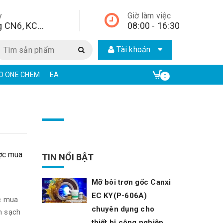
y
Giờ làm việc
Lô A2, đường CN6, KCN Từ Liêm, quận Bắc Từ Liêm, Hà Nội, Hà Nội,
08:00 - 16:30
Tài khoản
CO ONE CHEM
EAR CHẤT TẨY RỬA CÔNG NGHIỆP | ECO ONE CHEM
0
ược mua
TIN NỔI BẬT
Mỡ bôi trơn gốc Canxi
EC KY(P-606A)
ợc mua
chuyên dụng cho
àm sạch
thiết bị công nghiệp