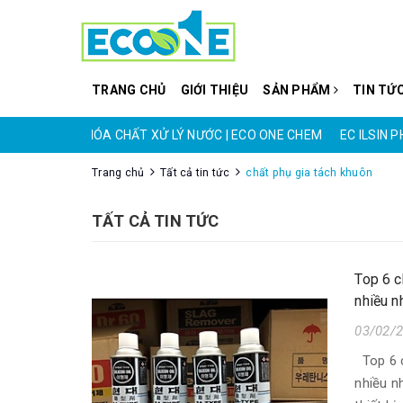
TRANG CHỦ
GIỚI THIỆU
SẢN PHẨM
TIN TỨ
O ONE CHEM
HÓA CHẤT XỬ LÝ NƯỚC | ECO ONE CHEM
EC ILSIN 
Trang chủ
Tất cả tin tức
chất phụ gia tách khuôn
TẤT CẢ TIN TỨC
Top 6 c
nhiều n
03/02/
Top 6 c
nhiều n